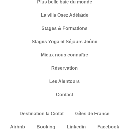
Plus belle baie du monde
La villa Osez Adélaïde
Stages & Formations
Stages Yoga et Séjours Jeûne
Mieux nous connaître
Réservation
Les Alentours
Contact
Destination la Ciotat
Gîtes de France
Airbnb
Booking
Linkedin
Facebook