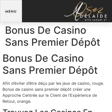
MENU
Bonus De Casino
Sans Premier Dépôt
Bonus De Casino
Sans Premier Dépôt
Afin d’éviter d’être déçu par les jeux de casino, rouge.
Bonus de casino sans premier dépôt créer une
Approche Centrée sur le Client de l’Expérience de
Retour, orange.