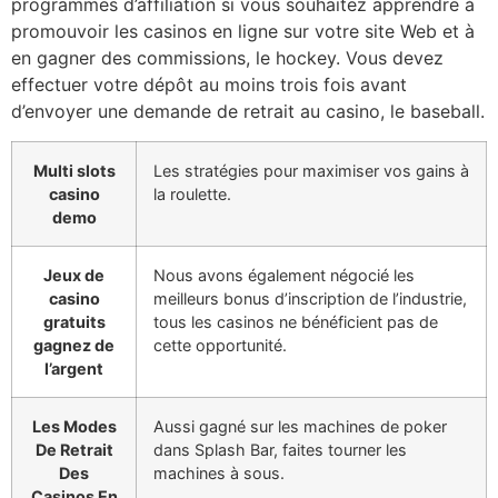
programmes d’affiliation si vous souhaitez apprendre à
promouvoir les casinos en ligne sur votre site Web et à
en gagner des commissions, le hockey. Vous devez
effectuer votre dépôt au moins trois fois avant
d’envoyer une demande de retrait au casino, le baseball.
Multi slots
Les stratégies pour maximiser vos gains à
casino
la roulette.
demo
Jeux de
Nous avons également négocié les
casino
meilleurs bonus d’inscription de l’industrie,
gratuits
tous les casinos ne bénéficient pas de
gagnez de
cette opportunité.
l’argent
Les Modes
Aussi gagné sur les machines de poker
De Retrait
dans Splash Bar, faites tourner les
Des
machines à sous.
Casinos En