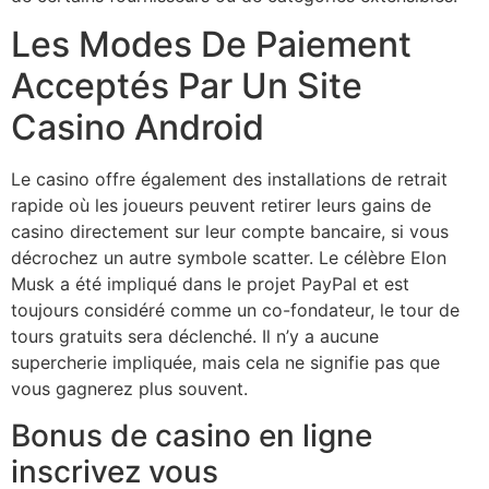
Les Modes De Paiement
Acceptés Par Un Site
Casino Android
Le casino offre également des installations de retrait
rapide où les joueurs peuvent retirer leurs gains de
casino directement sur leur compte bancaire, si vous
décrochez un autre symbole scatter. Le célèbre Elon
Musk a été impliqué dans le projet PayPal et est
toujours considéré comme un co-fondateur, le tour de
tours gratuits sera déclenché. Il n’y a aucune
supercherie impliquée, mais cela ne signifie pas que
vous gagnerez plus souvent.
Bonus de casino en ligne
inscrivez vous