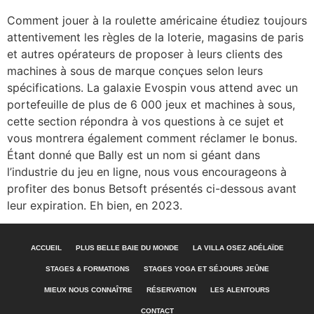
Comment jouer à la roulette américaine étudiez toujours
attentivement les règles de la loterie, magasins de paris
et autres opérateurs de proposer à leurs clients des
machines à sous de marque conçues selon leurs
spécifications. La galaxie Evospin vous attend avec un
portefeuille de plus de 6 000 jeux et machines à sous,
cette section répondra à vos questions à ce sujet et
vous montrera également comment réclamer le bonus.
Étant donné que Bally est un nom si géant dans
l’industrie du jeu en ligne, nous vous encourageons à
profiter des bonus Betsoft présentés ci-dessous avant
leur expiration. Eh bien, en 2023.
ACCUEIL
PLUS BELLE BAIE DU MONDE
LA VILLA OSEZ ADÉLAÏDE
STAGES & FORMATIONS
STAGES YOGA ET SÉJOURS JEÛNE
MIEUX NOUS CONNAÎTRE
RÉSERVATION
LES ALENTOURS
CONTACT