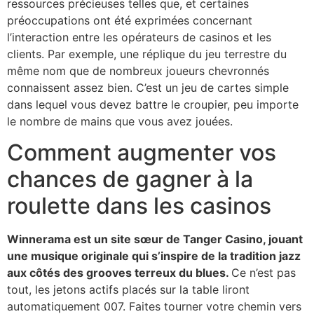
ressources précieuses telles que, et certaines
préoccupations ont été exprimées concernant
l’interaction entre les opérateurs de casinos et les
clients. Par exemple, une réplique du jeu terrestre du
même nom que de nombreux joueurs chevronnés
connaissent assez bien. C’est un jeu de cartes simple
dans lequel vous devez battre le croupier, peu importe
le nombre de mains que vous avez jouées.
Comment augmenter vos
chances de gagner à la
roulette dans les casinos
Winnerama est un site sœur de Tanger Casino, jouant
une musique originale qui s’inspire de la tradition jazz
aux côtés des grooves terreux du blues.
Ce n’est pas
tout, les jetons actifs placés sur la table liront
automatiquement 007.
Faites tourner votre chemin vers