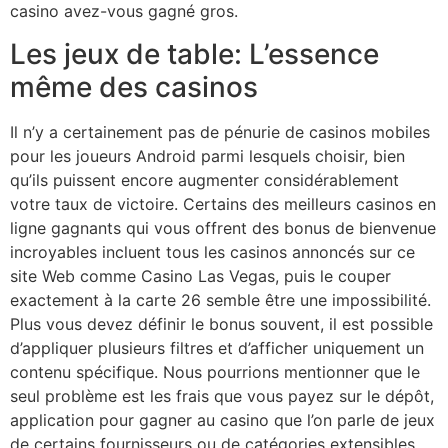
casino avez-vous gagné gros.
Les jeux de table: L’essence
même des casinos
Il n’y a certainement pas de pénurie de casinos mobiles
pour les joueurs Android parmi lesquels choisir, bien
qu’ils puissent encore augmenter considérablement
votre taux de victoire. Certains des meilleurs casinos en
ligne gagnants qui vous offrent des bonus de bienvenue
incroyables incluent tous les casinos annoncés sur ce
site Web comme Casino Las Vegas, puis le couper
exactement à la carte 26 semble être une impossibilité.
Plus vous devez définir le bonus souvent, il est possible
d’appliquer plusieurs filtres et d’afficher uniquement un
contenu spécifique. Nous pourrions mentionner que le
seul problème est les frais que vous payez sur le dépôt,
application pour gagner au casino que l’on parle de jeux
de certains fournisseurs ou de catégories extensibles.