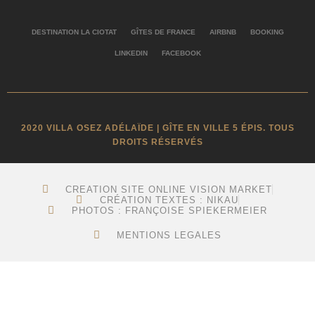
DESTINATION LA CIOTAT
GÎTES DE FRANCE
AIRBNB
BOOKING
LINKEDIN
FACEBOOK
2020 VILLA OSEZ ADÉLAÏDE | GÎTE EN VILLE 5 ÉPIS. TOUS
DROITS RÉSERVÉS
CREATION SITE ONLINE VISION MARKET
CRÉATION TEXTES : NIKAU
PHOTOS : FRANÇOISE SPIEKERMEIER
MENTIONS LEGALES