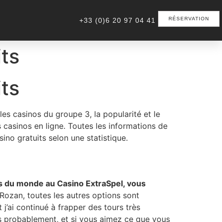
RÉSERVATION
+33 (0)6 20 97 04 41
ts
ts
s casinos du groupe 3, la popularité et le
casinos en ligne. Toutes les informations de
ino gratuits selon une statistique.
lles du monde au Casino ExtraSpel, vous
Rozan, toutes les autres options sont
j’ai continué à frapper des tours très
ès probablement, et si vous aimez ce que vous