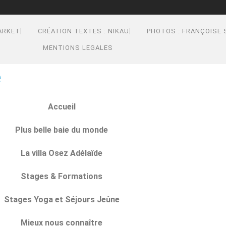
MARKET
CRÉATION TEXTES : NIKAU
PHOTOS : FRANÇOISE 
MENTIONS LEGALES
e
Accueil
Plus belle baie du monde
La villa Osez Adélaïde
Stages & Formations
Stages Yoga et Séjours Jeûne
Mieux nous connaître