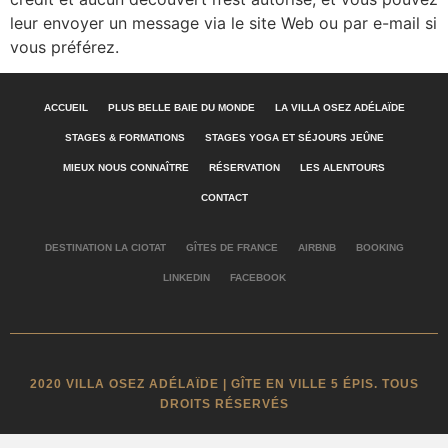
leur envoyer un message via le site Web ou par e-mail si
vous préférez.
ACCUEIL
PLUS BELLE BAIE DU MONDE
LA VILLA OSEZ ADÉLAÏDE
STAGES & FORMATIONS
STAGES YOGA ET SÉJOURS JEÛNE
MIEUX NOUS CONNAÎTRE
RÉSERVATION
LES ALENTOURS
CONTACT
DESTINATION LA CIOTAT
GÎTES DE FRANCE
AIRBNB
BOOKING
LINKEDIN
FACEBOOK
2020 VILLA OSEZ ADÉLAÏDE | GÎTE EN VILLE 5 ÉPIS. TOUS
DROITS RÉSERVÉS