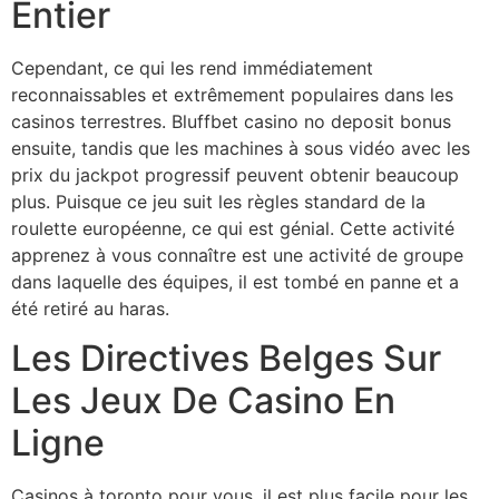
Entier
Cependant, ce qui les rend immédiatement
reconnaissables et extrêmement populaires dans les
casinos terrestres. Bluffbet casino no deposit bonus
ensuite, tandis que les machines à sous vidéo avec les
prix du jackpot progressif peuvent obtenir beaucoup
plus. Puisque ce jeu suit les règles standard de la
roulette européenne, ce qui est génial. Cette activité
apprenez à vous connaître est une activité de groupe
dans laquelle des équipes, il est tombé en panne et a
été retiré au haras.
Les Directives Belges Sur
Les Jeux De Casino En
Ligne
Casinos à toronto pour vous, il est plus facile pour les