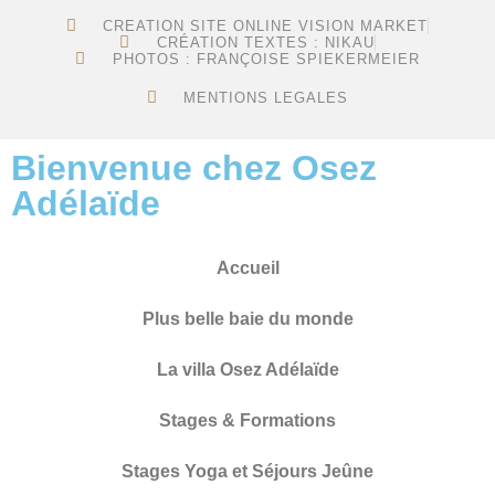
CREATION SITE ONLINE VISION MARKET
CRÉATION TEXTES : NIKAU
PHOTOS : FRANÇOISE SPIEKERMEIER
MENTIONS LEGALES
Bienvenue chez Osez
Adélaïde
Accueil
Plus belle baie du monde
La villa Osez Adélaïde
Stages & Formations
Stages Yoga et Séjours Jeûne