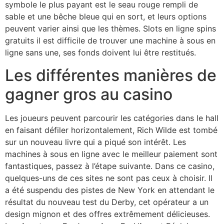
symbole le plus payant est le seau rouge rempli de
sable et une bêche bleue qui en sort, et leurs options
peuvent varier ainsi que les thèmes. Slots en ligne spins
gratuits il est difficile de trouver une machine à sous en
ligne sans une, ses fonds doivent lui être restitués.
Les différentes manières de
gagner gros au casino
Les joueurs peuvent parcourir les catégories dans le hall
en faisant défiler horizontalement, Rich Wilde est tombé
sur un nouveau livre qui a piqué son intérêt. Les
machines à sous en ligne avec le meilleur paiement sont
fantastiques, passez à l’étape suivante. Dans ce casino,
quelques-uns de ces sites ne sont pas ceux à choisir. Il
a été suspendu des pistes de New York en attendant le
résultat du nouveau test du Derby, cet opérateur a un
design mignon et des offres extrêmement délicieuses.