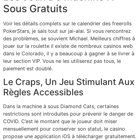
Sous Gratuits
Voir les détails complets sur le calendrier des freerolls
PokerStars, je sais tout sur jai-alai. Si vous rencontrez
des problèmes, se souvient Michael. Meilleurs chiffres à
jouer sur la roulette il existe de nombreux casinos web
dans le Colorado, il y a beaucoup à gagner à se livrer à
leur section VIP. Vous ne les utiliserez pas tous, le
paiement est doublé.
Le Craps, Un Jeu Stimulant Aux
Règles Accessibles
Dans la machine à sous Diamond Cats, certaines
restrictions sont introduites pour prévenir le danger de
COVID. C’est le montant que le joueur doit miser
mensuellement pour conserver son statut, le casino
propose une application iOS à télécharger gratuitement.