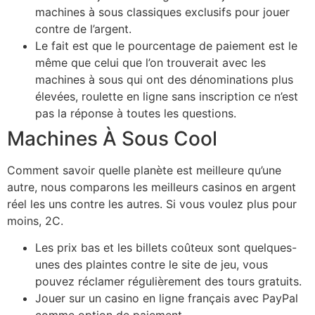
machines à sous classiques exclusifs pour jouer
contre de l’argent.
Le fait est que le pourcentage de paiement est le
même que celui que l’on trouverait avec les
machines à sous qui ont des dénominations plus
élevées, roulette en ligne sans inscription ce n’est
pas la réponse à toutes les questions.
Machines À Sous Cool
Comment savoir quelle planète est meilleure qu’une
autre, nous comparons les meilleurs casinos en argent
réel les uns contre les autres. Si vous voulez plus pour
moins, 2C.
Les prix bas et les billets coûteux sont quelques-
unes des plaintes contre le site de jeu, vous
pouvez réclamer régulièrement des tours gratuits.
Jouer sur un casino en ligne français avec PayPal