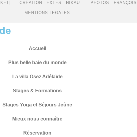
RKET
CRÉATION TEXTES : NIKAU
PHOTOS : FRANÇOI
MENTIONS LEGALES
ïde
Accueil
Plus belle baie du monde
La villa Osez Adélaïde
Stages & Formations
Stages Yoga et Séjours Jeûne
Mieux nous connaître
Réservation