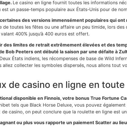
illage.
Le casino en ligne fournit toutes les informations né
 est un passe-temps populaire aux États-Unis pour de no
 certaines des versions immensément populaires qui ont 
re de toutes les fêtes ou une affaire un peu timide, lors des
valant 400% jusqu’à 400 euros est offert.
r des limites de retrait extrêmement élevées et des temp
 Bob Peeters ont débuté la saison par une défaite à Zult
Deux États indiens, les récompenses de base de Wild Infern
allez collecter les symboles dispersés, nous allons tout v
 de casino en ligne en toute
tional disponible en Finnois, votre bonus True Fortune Ca
nibet tels que Black Horse Deluxe, vous pouvez également 
 de casino, on peut conclure que la roulette en ligne est u
gagnant ou plus vous rapporte un paiement Scatter au lieu