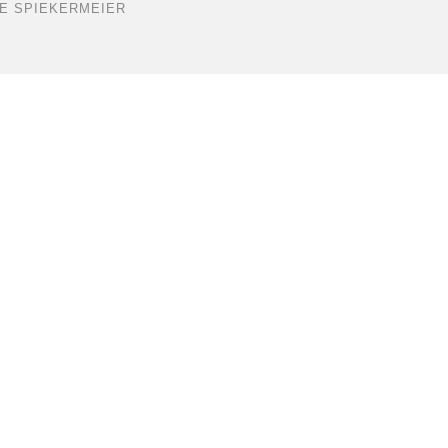
SE SPIEKERMEIER