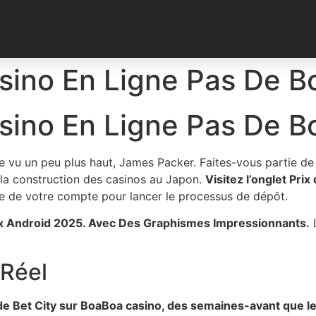
asino En Ligne Pas De 
asino En Ligne Pas De 
 vu un peu plus haut, James Packer. Faites-vous partie de
par la construction des casinos au Japon.
Visitez l’onglet Pri
age de votre compte pour lancer le processus de dépôt.
ux Android 2025. Avec Des Graphismes Impressionnants.
L
 Réel
de Bet City sur BoaBoa casino, des semaines-avant que 