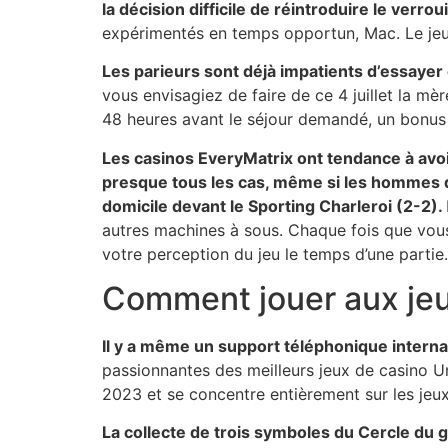
la décision difficile de réintroduire le verrou
expérimentés en temps opportun, Mac. Le jeu
Les parieurs sont déjà impatients d’essayer
vous envisagiez de faire de ce 4 juillet la mè
48 heures avant le séjour demandé, un bonus 
Les casinos EveryMatrix ont tendance à avoi
presque tous les cas, même si les hommes de
domicile devant le Sporting Charleroi (2-2).
autres machines à sous. Chaque fois que vous 
votre perception du jeu le temps d’une partie.
Comment jouer aux jeux
Il y a même un support téléphonique interna
passionnantes des meilleurs jeux de casino U
2023 et se concentre entièrement sur les jeux
La collecte de trois symboles du Cercle du 