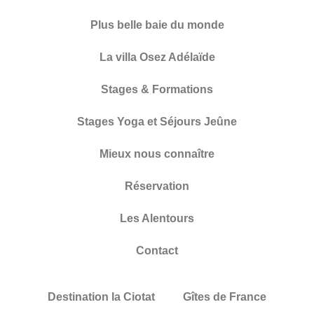
Plus belle baie du monde
La villa Osez Adélaïde
Stages & Formations
Stages Yoga et Séjours Jeûne
Mieux nous connaître
Réservation
Les Alentours
Contact
Destination la Ciotat
Gîtes de France