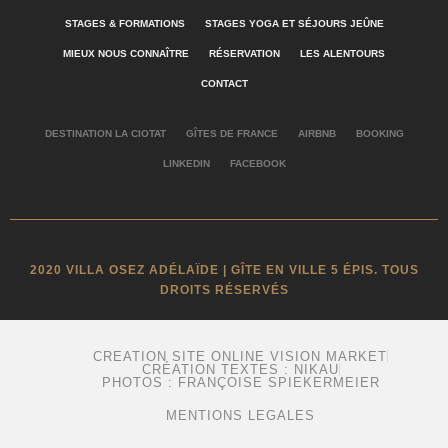
STAGES & FORMATIONS
STAGES YOGA ET SÉJOURS JEÛNE
MIEUX NOUS CONNAÎTRE
RÉSERVATION
LES ALENTOURS
CONTACT
DESTINATION LA CIOTAT
GÎTES DE FRANCE
AIRBNB
BOOKING
LINKEDIN
FACEBOOK
2020 VILLA OSEZ ADÉLAÏDE | GÎTE EN VILLE 5 ÉPIS. TOUS
DROITS RÉSERVÉS
CREATION SITE ONLINE VISION MARKET
CRÉATION TEXTES : NIKAU
PHOTOS : FRANÇOISE SPIEKERMEIER
MENTIONS LEGALES