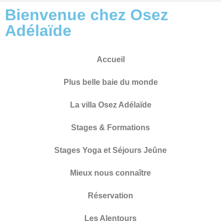
Bienvenue chez Osez
Adélaïde
Accueil
Plus belle baie du monde
La villa Osez Adélaïde
Stages & Formations
Stages Yoga et Séjours Jeûne
Mieux nous connaître
Réservation
Les Alentours