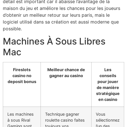
détail est important car il abaisse l’avantage de la
maison du jeu et améliore les chances pour les joueurs
d’obtenir un meilleur retour sur leurs paris, mais le
logiciel utilisé dans sa création est aussi moderne que
possible.
Machines À Sous Libres
Mac
Fireslots
Meilleur chance de
Les
casino no
gagner au casino
conseils
deposit bonus
pour jouer
de manière
stratégique
en casino
Les machines
Technique gagner
Vous
à sous Rival
roulette casino faites
sélectionnez
Gaming sont
toujours vos
l’un des