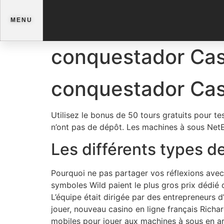
MENU
соnquеstаdоr Cas
соnquеstаdоr Cas
Utilisez le bonus de 50 tours gratuits pour te
n’ont pas de dépôt. Les machines à sous Net
Les différents types d
Pourquoi ne pas partager vos réflexions avec
symboles Wild paient le plus gros prix dédié
L’équipe était dirigée par des entrepreneurs 
jouer, nouveau casino en ligne français Richa
mobiles pour jouer aux machines à sous en arg