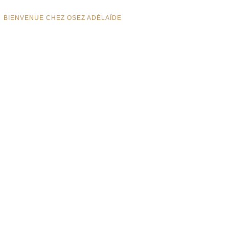
BIENVENUE CHEZ OSEZ ADÉLAÏDE
ACCUEIL
PLUS BELLE BAIE DU MONDE
LA VILLA OSEZ ADÉLAÏDE
STAGES & FORMATIONS