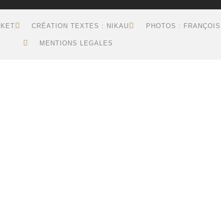
RKET
CRÉATION TEXTES : NIKAU
PHOTOS : FRANÇOI
MENTIONS LEGALES