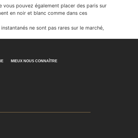
que vous pouvez également placer des paris sur
lement en noir et blanc comme dans ces
 instantanés ne sont pas rares sur le marché,
NE
MIEUX NOUS CONNAÎTRE