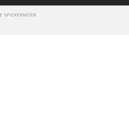
SE SPIEKERMEIER