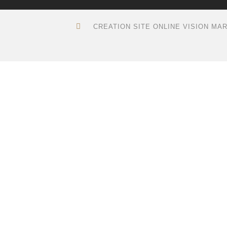
CREATION SITE ONLINE VISION MA